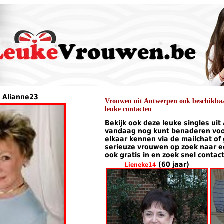
n Alianne23
Vrouwen uit Antwerpen ook beschikbaar
leuke contacten
Bekijk ook deze leuke singles uit
vandaag nog kunt benaderen voor
elkaar kennen via de mailchat of
serieuze vrouwen op zoek naar een
ook gratis in en zoek snel contac
(60 jaar)
Lieneke14