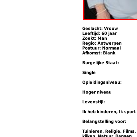
Geslacht: Vrouw
Leeftijd: 60 jaar
Zoekt: Man
Regio: Antwerpen
Postuur: Normaal
Afkomst: Blank
Burgelijke Staat:
Single
Opleidingsniveau:
Hoger niveau
Levenstijl:
Ik heb kinderen, Ik sport 
Belangstelling voor:
Tuinieren, Religie, Films
kijken, Natuur, Dansen