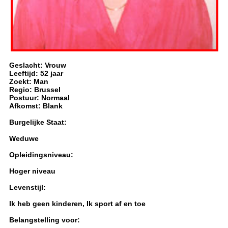
Geslacht: Vrouw
Leeftijd: 52 jaar
Zoekt: Man
Regio: Brussel
Postuur: Normaal
Afkomst: Blank
Burgelijke Staat:
Weduwe
Opleidingsniveau:
Hoger niveau
Levenstijl:
Ik heb geen kinderen, Ik sport af en toe
Belangstelling voor: