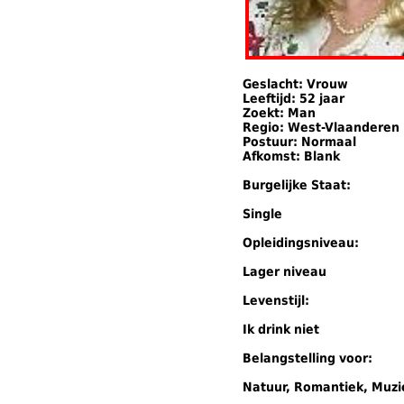
Geslacht: Vrouw
Leeftijd: 52 jaar
Zoekt: Man
Regio: West-Vlaanderen
Postuur: Normaal
Afkomst: Blank
Burgelijke Staat:
Single
Opleidingsniveau:
Lager niveau
Levenstijl:
Ik drink niet
Belangstelling voor:
Natuur, Romantiek, Muzi