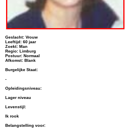
Geslacht: Vrouw
Leeftijd: 60 jaar
Zoekt: Man
Regio: Limburg
Postuur: Normaal
Afkomst: Blank
Burgelijke Staat:
-
Opleidingsniveau:
Lager niveau
Levenstijl:
Ik rook
Belangstelling voor: