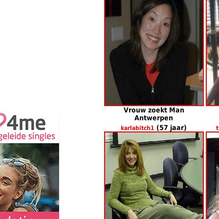
Vrouw zoekt Man
Antwerpen
(57 jaar)
karlabitch1
t