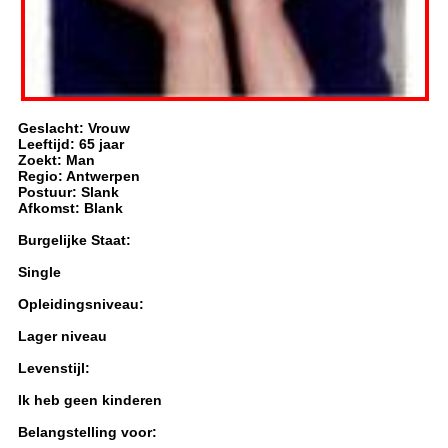
Geslacht: Vrouw
Leeftijd: 65 jaar
Zoekt: Man
Regio: Antwerpen
Postuur: Slank
Afkomst: Blank
Burgelijke Staat:
Single
Opleidingsniveau:
Lager niveau
Levenstijl:
Ik heb geen kinderen
Belangstelling voor: