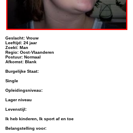
Geslacht: Vrouw
Leeftijd: 24 jaar
Zoekt: Man
Regio: Oost-Vlaanderen
Postuur: Normaal
Afkomst: Blank
Burgelijke Staat:
Single
Opleidingsniveau:
Lager niveau
Levenstijl:
Ik heb kinderen, Ik sport af en toe
Belangstelling voor: