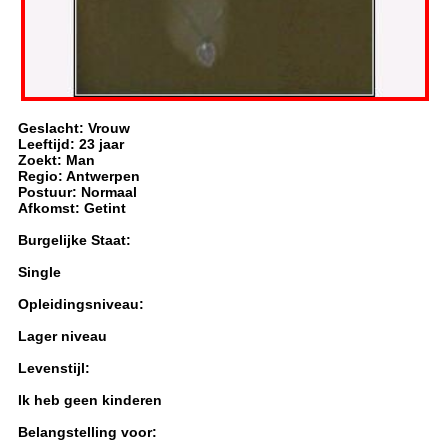
Geslacht: Vrouw
Leeftijd: 23 jaar
Zoekt: Man
Regio: Antwerpen
Postuur: Normaal
Afkomst: Getint
Burgelijke Staat:
Single
Opleidingsniveau:
Lager niveau
Levenstijl:
Ik heb geen kinderen
Belangstelling voor: