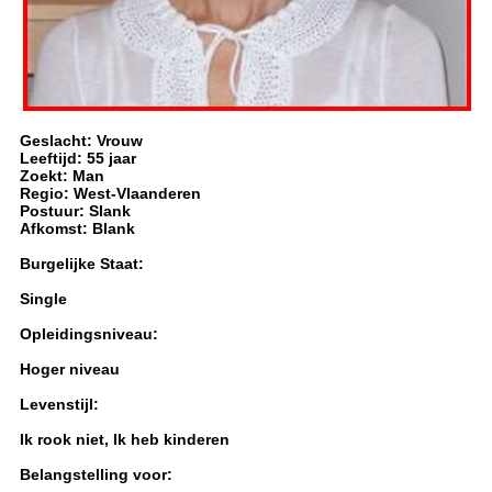
Geslacht: Vrouw
Leeftijd: 55 jaar
Zoekt: Man
Regio: West-Vlaanderen
Postuur: Slank
Afkomst: Blank
Burgelijke Staat:
Single
Opleidingsniveau:
Hoger niveau
Levenstijl:
Ik rook niet, Ik heb kinderen
Belangstelling voor: