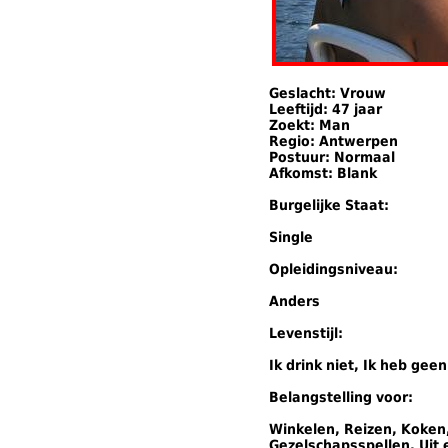
Geslacht: Vrouw
Leeftijd: 47 jaar
Zoekt: Man
Regio: Antwerpen
Postuur: Normaal
Afkomst: Blank
Burgelijke Staat:
Single
Opleidingsniveau:
Anders
Levenstijl:
Ik drink niet, Ik heb geen
Belangstelling voor:
Winkelen, Reizen, Koken
Gezelschapsspellen, Uit 