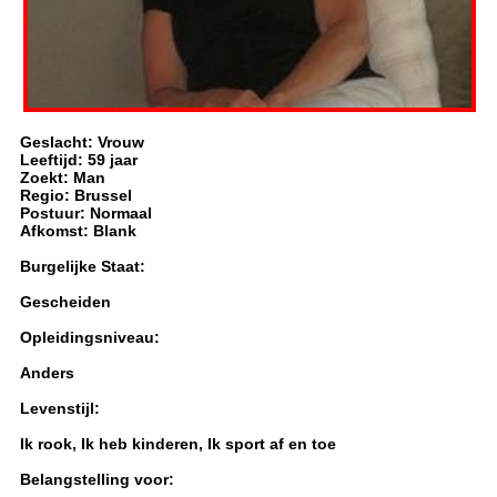
Geslacht: Vrouw
Leeftijd: 59 jaar
Zoekt: Man
Regio: Brussel
Postuur: Normaal
Afkomst: Blank
Burgelijke Staat:
Gescheiden
Opleidingsniveau:
Anders
Levenstijl:
Ik rook, Ik heb kinderen, Ik sport af en toe
Belangstelling voor: