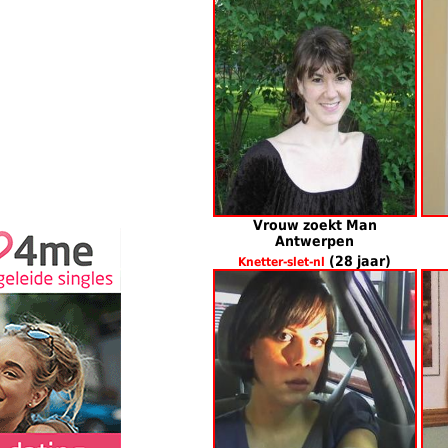
Vrouw zoekt Man
Antwerpen
(28 jaar)
Knetter-slet-nl