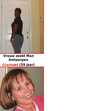
Vrouw zoekt Man
Antwerpen
(59 jaar)
CCeciliaA5