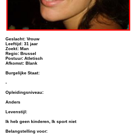
Geslacht: Vrouw
Leeftijd: 31 jaar
Zoekt: Man
Regio: Brussel
Postuur: Atletisch
Afkomst: Blank
Burgelijke Staat:
-
Opleidingsniveau:
Anders
Levenstijl:
Ik heb geen kinderen, Ik sport niet
Belangstelling voor: