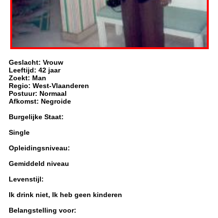
Geslacht: Vrouw
Leeftijd: 42 jaar
Zoekt: Man
Regio: West-Vlaanderen
Postuur: Normaal
Afkomst: Negroide
Burgelijke Staat:
Single
Opleidingsniveau:
Gemiddeld niveau
Levenstijl:
Ik drink niet, Ik heb geen kinderen
Belangstelling voor: