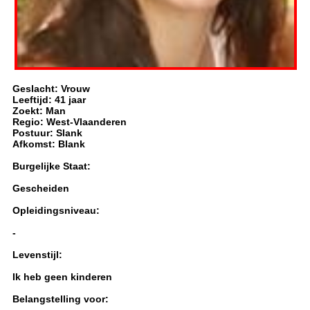
Geslacht: Vrouw
Leeftijd: 41 jaar
Zoekt: Man
Regio: West-Vlaanderen
Postuur: Slank
Afkomst: Blank
Burgelijke Staat:
Gescheiden
Opleidingsniveau:
-
Levenstijl:
Ik heb geen kinderen
Belangstelling voor: