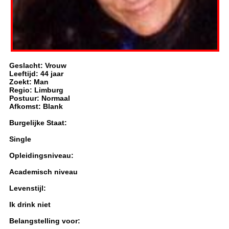
Geslacht: Vrouw
Leeftijd: 44 jaar
Zoekt: Man
Regio: Limburg
Postuur: Normaal
Afkomst: Blank
Burgelijke Staat:
Single
Opleidingsniveau:
Academisch niveau
Levenstijl:
Ik drink niet
Belangstelling voor: