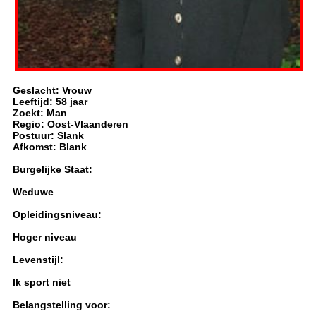
Geslacht: Vrouw
Leeftijd: 58 jaar
Zoekt: Man
Regio: Oost-Vlaanderen
Postuur: Slank
Afkomst: Blank
Burgelijke Staat:
Weduwe
Opleidingsniveau:
Hoger niveau
Levenstijl:
Ik sport niet
Belangstelling voor: