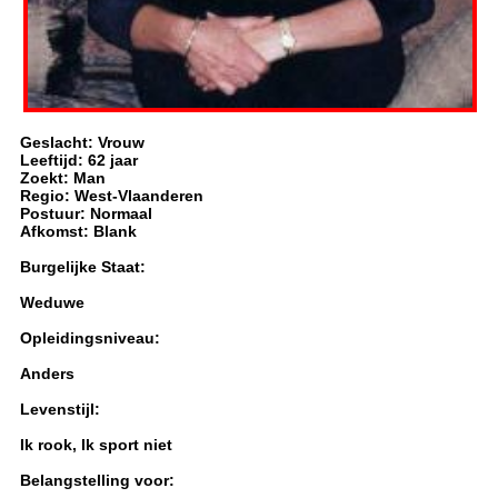
Geslacht: Vrouw
Leeftijd: 62 jaar
Zoekt: Man
Regio: West-Vlaanderen
Postuur: Normaal
Afkomst: Blank
Burgelijke Staat:
Weduwe
Opleidingsniveau:
Anders
Levenstijl:
Ik rook, Ik sport niet
Belangstelling voor: