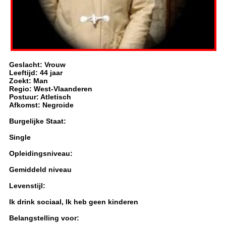
Geslacht: Vrouw
Leeftijd: 44 jaar
Zoekt: Man
Regio: West-Vlaanderen
Postuur: Atletisch
Afkomst: Negroide
Burgelijke Staat:
Single
Opleidingsniveau:
Gemiddeld niveau
Levenstijl:
Ik drink sociaal, Ik heb geen kinderen
Belangstelling voor: