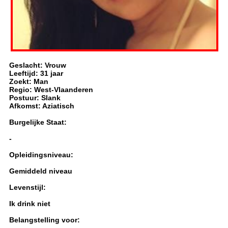
Geslacht: Vrouw
Leeftijd: 31 jaar
Zoekt: Man
Regio: West-Vlaanderen
Postuur: Slank
Afkomst: Aziatisch
Burgelijke Staat:
-
Opleidingsniveau:
Gemiddeld niveau
Levenstijl:
Ik drink niet
Belangstelling voor: