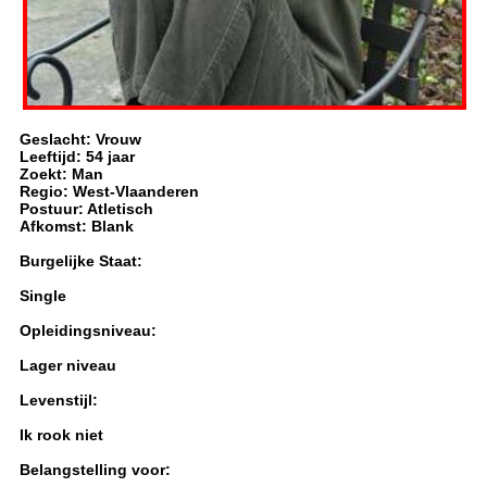
Geslacht: Vrouw
Leeftijd: 54 jaar
Zoekt: Man
Regio: West-Vlaanderen
Postuur: Atletisch
Afkomst: Blank
Burgelijke Staat:
Single
Opleidingsniveau:
Lager niveau
Levenstijl:
Ik rook niet
Belangstelling voor: