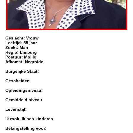
Geslacht: Vrouw
Leeftijd: 55 jaar
Zoekt: Man
Regio: Limburg
Postuur: Mollig
Afkomst: Negroide
Burgelijke Staat:
Gescheiden
Opleidingsniveau:
Gemiddeld niveau
Levenstijl:
Ik rook, Ik heb kinderen
Belangstelling voor: