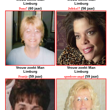
Limburg
Limburg
Dana7
(60 jaar)
Juliska17
(56 jaar)
Vrouw zoekt Man
Vrouw zoekt Man
Limburg
Limburg
Frantje
(59 jaar)
speedcore-angel
(59 jaar)