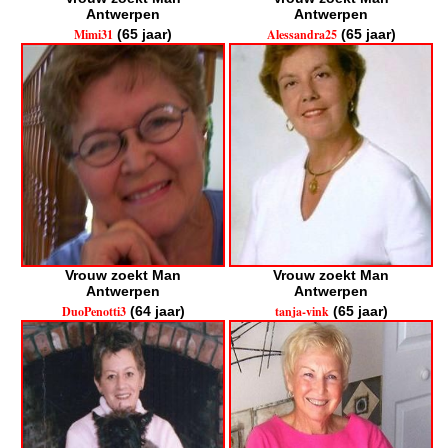
Antwerpen
Antwerpen
Mimi31
(65 jaar)
Alessandra25
(65 jaar)
Vrouw zoekt Man
Vrouw zoekt Man
Antwerpen
Antwerpen
DuoPenotti3
(64 jaar)
tanja-vink
(65 jaar)