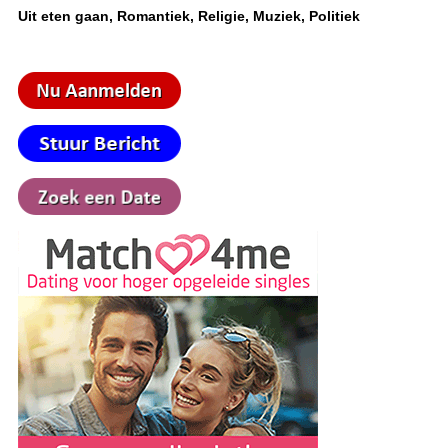
Uit eten gaan, Romantiek, Religie, Muziek, Politiek