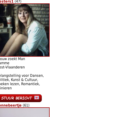
esters1
(47)
rouw zoekt Man
amme
est-Vlaanderen
langstelling voor Dansen,
litiek, Kunst & Cultuur,
eken lezen, Romantiek,
inieren
onnebeertje
(61)