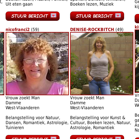
t,
Ge
Uit eten gaan
Boeken lezen, Muziek
ki
k
nicofranci2
(59)
DENISE-ROCKBITCH
(49)
V
Vrouw zoekt Man
Vrouw zoekt Man
D
Damme
Damme
W
West-Vlaanderen
West-Vlaanderen
Be
Belangstelling voor Natuur,
Belangstelling voor Kunst &
ga
Dansen, Romantiek, Astrologie,
Cultuur, Boeken lezen, Natuur,
As
Tuinieren
Astrologie, Romantiek
N