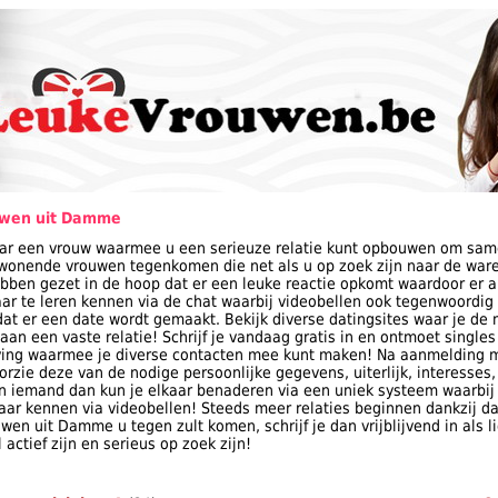
uwen uit Damme
aar een vrouw waarmee u een serieuze relatie kunt opbouwen om sam
onende vrouwen tegenkomen die net als u op zoek zijn naar de ware 
bben gezet in de hoop dat er een leuke reactie opkomt waardoor er al 
aar te leren kennen via de chat waarbij videobellen ook tegenwoordig
rdat er een date wordt gemaakt. Bekijk diverse datingsites waar je 
 aan een vaste relatie! Schrijf je vandaag gratis in en ontmoet singles
ing waarmee je diverse contacten mee kunt maken! Na aanmelding 
rzie deze van de nodige persoonlijke gegevens, uiterlijk, interesses,
e in iemand dan kun je elkaar benaderen via een uniek systeem waarbij 
kaar kennen via videobellen! Steeds meer relaties beginnen dankzij dat
wen uit Damme u tegen zult komen, schrijf je dan vrijblijvend in als 
actief zijn en serieus op zoek zijn!