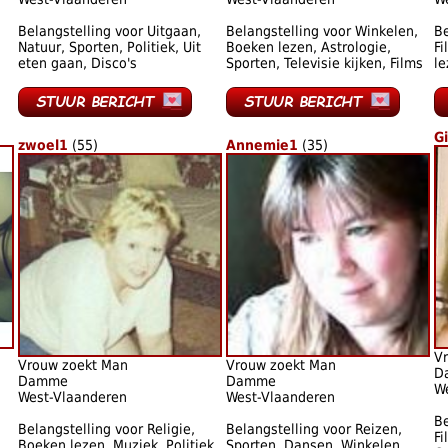
Belangstelling voor Uitgaan,
Belangstelling voor Winkelen,
Be
Natuur, Sporten, Politiek, Uit
Boeken lezen, Astrologie,
Fi
eten gaan, Disco's
Sporten, Televisie kijken, Films
le
G
zwoel1
(55)
Annemie1
(35)
V
Vrouw zoekt Man
Vrouw zoekt Man
D
Damme
Damme
W
West-Vlaanderen
West-Vlaanderen
Be
Belangstelling voor Religie,
Belangstelling voor Reizen,
Fi
Boeken lezen, Muziek, Politiek,
Sporten, Dansen, Winkelen,