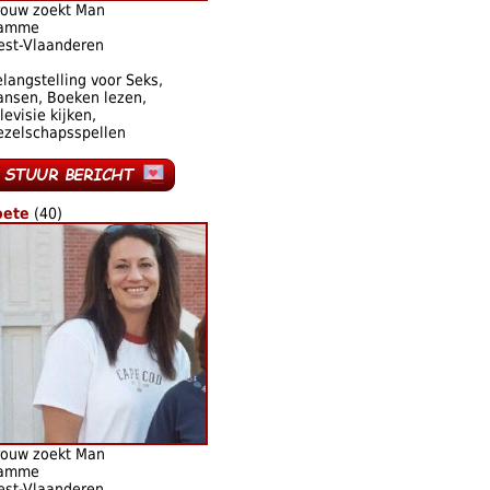
rouw zoekt Man
amme
est-Vlaanderen
langstelling voor Seks,
ansen, Boeken lezen,
levisie kijken,
ezelschapsspellen
oete
(40)
rouw zoekt Man
amme
est-Vlaanderen