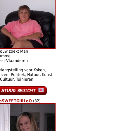
rouw zoekt Man
amme
est-Vlaanderen
langstelling voor Koken,
izen, Politiek, Natuur, Kunst
Cultuur, Tuinieren
oSWEETGIRLoO
(32)