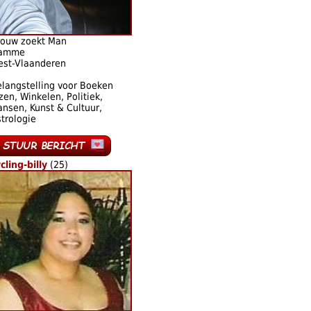
rouw zoekt Man
amme
est-Vlaanderen
langstelling voor Boeken
zen, Winkelen, Politiek,
nsen, Kunst & Cultuur,
trologie
cling-billy
(25)