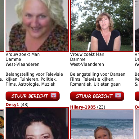
Vrouw zoekt Man
Vrouw zoekt Man
V
Damme
Damme
D
West-Vlaanderen
West-Vlaanderen
W
Belangstelling voor Televisie
Belangstelling voor Dansen,
Be
e,
kijken, Tuinieren, Politiek,
Films, Televisie kijken,
Re
Films, Astrologie, Muziek
Romantiek, Uit eten gaan
& 
Desy1
(48)
Hilary-1985
(23)
O