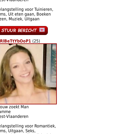
langstelling voor Tuinieren,
lms, Uit eten gaan, Boeken
zen, Muziek, Uitgaan
iRlBeTtYbOoP1
(25)
rouw zoekt Man
amme
est-Vlaanderen
langstelling voor Romantiek,
lms, Uitgaan, Seks,