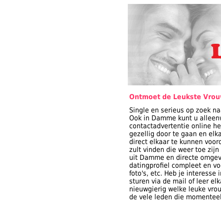
Ontmoet de Leukste Vro
Single en serieus op zoek n
Ook in Damme kunt u alleenw
contactadvertentie online he
gezellig door te gaan en elk
direct elkaar te kunnen voo
zult vinden die weer toe zijn
uit Damme en directe omgev
datingprofiel compleet en voo
foto's, etc. Heb je interess
sturen via de mail of leer el
nieuwgierig welke leuke vrou
de vele leden die momenteel 