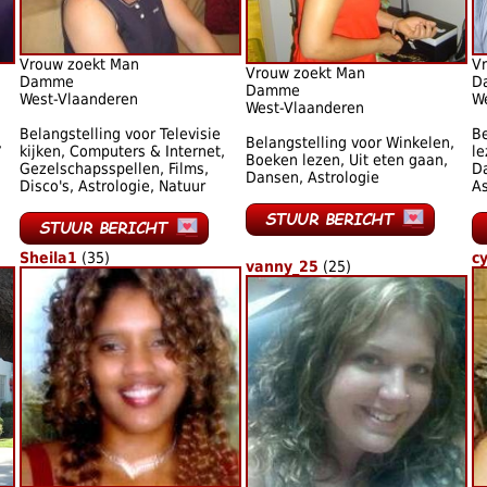
Vrouw zoekt Man
V
Vrouw zoekt Man
Damme
D
Damme
West-Vlaanderen
W
West-Vlaanderen
Belangstelling voor Televisie
Be
,
Belangstelling voor Winkelen,
kijken, Computers & Internet,
le
Boeken lezen, Uit eten gaan,
Gezelschapsspellen, Films,
Da
Dansen, Astrologie
Disco's, Astrologie, Natuur
As
Sheila1
(35)
cy
vanny_25
(25)