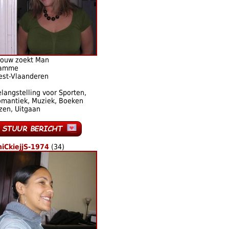
rouw zoekt Man
amme
est-Vlaanderen
langstelling voor Sporten,
omantiek, Muziek, Boeken
zen, Uitgaan
hiCkiejjS-1974
(34)