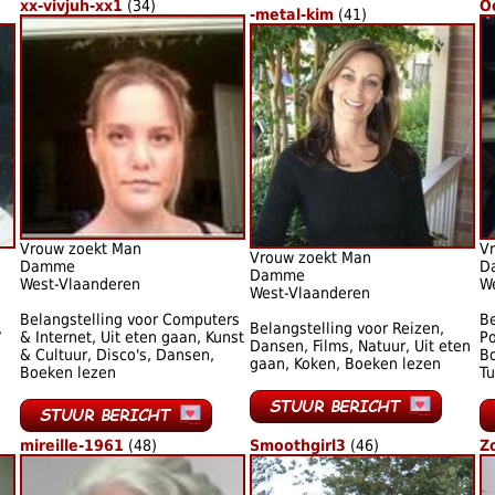
xx-vivjuh-xx1
(34)
O
-metal-kim
(41)
Vrouw zoekt Man
V
Vrouw zoekt Man
Damme
D
Damme
West-Vlaanderen
W
West-Vlaanderen
Belangstelling voor Computers
Be
,
Belangstelling voor Reizen,
& Internet, Uit eten gaan, Kunst
Po
Dansen, Films, Natuur, Uit eten
& Cultuur, Disco's, Dansen,
Bo
gaan, Koken, Boeken lezen
Boeken lezen
Tu
mireille-1961
(48)
Smoothgirl3
(46)
Z