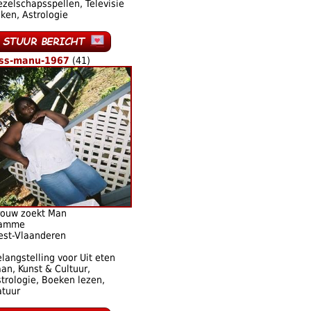
zelschapsspellen, Televisie
jken, Astrologie
iss-manu-1967
(41)
rouw zoekt Man
amme
est-Vlaanderen
langstelling voor Uit eten
an, Kunst & Cultuur,
trologie, Boeken lezen,
atuur