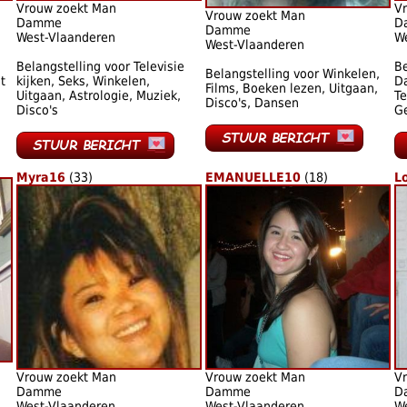
Vrouw zoekt Man
V
Vrouw zoekt Man
Damme
D
Damme
West-Vlaanderen
W
West-Vlaanderen
Belangstelling voor Televisie
Be
Belangstelling voor Winkelen,
t
kijken, Seks, Winkelen,
D
Films, Boeken lezen, Uitgaan,
Uitgaan, Astrologie, Muziek,
Te
Disco's, Dansen
Disco's
G
Myra16
(33)
EMANUELLE10
(18)
L
Vrouw zoekt Man
Vrouw zoekt Man
V
Damme
Damme
D
West-Vlaanderen
West-Vlaanderen
W