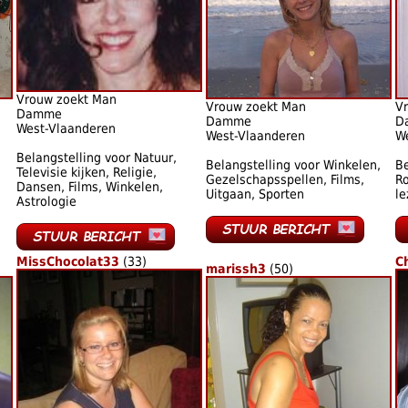
Vrouw zoekt Man
Vrouw zoekt Man
V
Damme
Damme
D
West-Vlaanderen
West-Vlaanderen
W
Belangstelling voor Natuur,
Belangstelling voor Winkelen,
Be
Televisie kijken, Religie,
Gezelschapsspellen, Films,
R
Dansen, Films, Winkelen,
Uitgaan, Sporten
le
Astrologie
MissChocolat33
(33)
C
marissh3
(50)