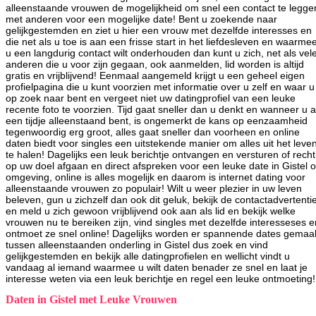
alleenstaande vrouwen de mogelijkheid om snel een contact te legge
met anderen voor een mogelijke date! Bent u zoekende naar
gelijkgestemden en ziet u hier een vrouw met dezelfde interesses en
die net als u toe is aan een frisse start in het liefdesleven en waarme
u een langdurig contact wilt onderhouden dan kunt u zich, net als vel
anderen die u voor zijn gegaan, ook aanmelden, lid worden is altijd
gratis en vrijblijvend! Eenmaal aangemeld krijgt u een geheel eigen
profielpagina die u kunt voorzien met informatie over u zelf en waar u
op zoek naar bent en vergeet niet uw datingprofiel van een leuke
recente foto te voorzien. Tijd gaat sneller dan u denkt en wanneer u a
een tijdje alleenstaand bent, is ongemerkt de kans op eenzaamheid
tegenwoordig erg groot, alles gaat sneller dan voorheen en online
daten biedt voor singles een uitstekende manier om alles uit het leve
te halen! Dagelijks een leuk berichtje ontvangen en versturen of recht
op uw doel afgaan en direct afspreken voor een leuke date in Gistel o
omgeving, online is alles mogelijk en daarom is internet dating voor
alleenstaande vrouwen zo populair! Wilt u weer plezier in uw leven
beleven, gun u zichzelf dan ook dit geluk, bekijk de contactadvertenti
en meld u zich gewoon vrijblijvend ook aan als lid en bekijk welke
vrouwen nu te bereiken zijn, vind singles met dezelfde interesseses e
ontmoet ze snel online! Dagelijks worden er spannende dates gemaa
tussen alleenstaanden onderling in Gistel dus zoek en vind
gelijkgestemden en bekijk alle datingprofielen en wellicht vindt u
vandaag al iemand waarmee u wilt daten benader ze snel en laat je
interesse weten via een leuk berichtje en regel een leuke ontmoeting!
Daten in Gistel met Leuke Vrouwen