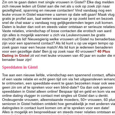
Zin om te gaan daten met single vrouwen in Gistel? Elke dag melden
zich nieuwe leden uit Gistel aan die net als u ook op zoek zijn naar
gezelligheid, spanning en nieuwe contacten! Vind vandaag nog een
leuke vrouw in Gistel waarmee u samen op date wilt gaan! Maak vlug
gratis je profiel aan, laat weten waarnaar je op zoekt bent en bezoek
snel de chat waar u vandaag nog gelijkgestemden tegen zult komen.
Daten is leuker dan ooit en steeds vaker ontstaan er serieuze relaties
Vaste relaties, vriendschap of losse contacten die erotisch van aard
zijn alles is mogelijk wanneer u zich via Leukevrouwen.be gratis
inschrijft als lid! Nieuwsgierig welke vrouwen uit Gistel nu benaderbaa
zijn voor een spannend contact? Als lid kunt u op uw eigen tempo op
zoek gaan naar een heuse match! Als lid kun je iedereen benaderen
voor een gezellige date! Ben jij op zoek naar 40 vrouwen?
40 Plus
Dating in Gistel
zit vol met leuke vrouwen van 40 jaar en ouder die 
benader baar zijn!
Speeddaten in Gistel
Toe aan een nieuwe liefde, vriendschap een spannend contact, affair
of een vaste relatie en echt geen tijd om via het uitgaansleven ieman
te ontmoeten, een speeddate-event te gaan bezoeken maar ook wee
geen zin om af te spreken voor een blind-date? Ga dan ook gewoon
speeddaten in Gistel alleen online! Bespaar tijd en geld en kom via e
online dating vlugger in contact met singles uit Gistel dan u denkt.
Ondeugende vrouwen, alleenstaande moeders, 50+ vrouwen, 60 plu
senioren in Gistel hebben ontdekt hoe gemakkelijk je met anderen vi
datingsites in contact kunt komen om af te spreken voor een date!
Alles is mogelijk en bespreekbaar en steeds meer relaties ontstaan e