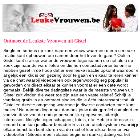
Ontmoet de Leukste Vrouwen uit Gistel
Single en serieus op zoek naar een vrouw waarmee u een serieuze
relatie kunt opbouwen om samen door het leven te gaan? Ook in
Gistel kunt u alleenwonende vrouwen tegenkomen die net als u op
zoek zijn naar de ware liefde en die hun contactadvertentie online
hebben gezet in de hoop dat er een leuke reactie opkomt waardoor 
al gelijk een klik is om gezellig door te gaan en elkaar te leren kenne
via de chat waarbij videobellen ook tegenwoordig erg populair is
geworden om direct elkaar te kunnen voordat er een date wordt
gemaakt. Bekijk diverse datingsites waar je de meeste vrouwen uit
Gistel zult vinden die weer toe zijn aan een vaste relatie! Schrijf je
vandaag gratis in en ontmoet singles die je écht interessant vind uit
Gistel en directe omgeving waarmee je diverse contacten mee kunt
maken! Na aanmelding maak dan ook jouw datingprofiel compleet e
voorzie deze van de nodige persoonlijke gegevens, uiterlijk,
interesses, lifestyle, eigenschappen, foto's, etc. Heb je interesse in
iemand dan kun je elkaar benaderen via een uniek systeem waarbij j
elkaar berichten kunt sturen via de mail of leer elkaar kennen via
videobellen! Steeds meer relaties beginnen dankzij dating via het