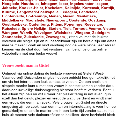
Hooglede
,
Houthulst
,
Ichtegem
,
Ieper
,
Ingelmunster
,
Izegem
,
Jabbeke
,
Knokke-Heist
,
Koekelare
,
Koksijde
,
Kortemak
,
Kortrijk
,
Kuurne
,
Langemark-Poelkapelle
,
Ledegem
,
Lendelede
,
Lichtervelde
,
Lo-Reninge
,
Menen
,
Mesen
,
Meulebeke
,
Middelkerke
,
Moorslede
,
Nieuwpoort
,
Oostende
,
Oostkamp
,
Oostrozebeke
,
Oudenburg
,
Pittem
,
Poperinge
,
Roeselare
,
Ruiselede
,
Spiere-Helkijn
,
Staden
,
Tielt
,
Torhout
,
Veurne
,
Vletere
Waregem
,
Wervik
,
Wevelgem
,
Wielsbeke
,
Wingene
,
Zedelgem
,
Zonnebeke
,
Zuienkerke
,
Zwevegem
, , zitten vol met de leukste
vrouwen die single zijn en nu beschikbaar zijn en bereid zijn om date
mee te maken! Zoek en vind vandaag nog de ware liefde, leer elkaar
kennen via de chat door het versturen van berichtje of ga online
videobellen met een leuke vrouw!
Vrouw zoekt man in Gistel
Ontmoet via online dating de leukste vrouwen uit Gistel (West-
Vlaanderen)! Duizenden singles hebben ontdekt hoe gemakkelijk het 
om via het internet een leuk contact te vinden. Op een snelle en
simpele manier kunt u met een vrouw in contact komen zonder dat u
daarvoor uw veilige thuisomgeving hiervoor hoeft te verlaten. Bent u
het alleen zijn beu en wilt u weer het plezier terug in uw leven, gun
uzelf dan het geluk, plezier en vreugde wat u verdient en vindt snel
een vrouw die een man zoekt! Vele vrouwen uit Gistel en directe
omgeving zijn op zoek naar een man en internetdating is voor hen e
gemakkelijke en snelle manier om in een korte tijd zonder dat ze het
huis uit moeten vele datingprofielen te bekijken, deze bezigheid biedt