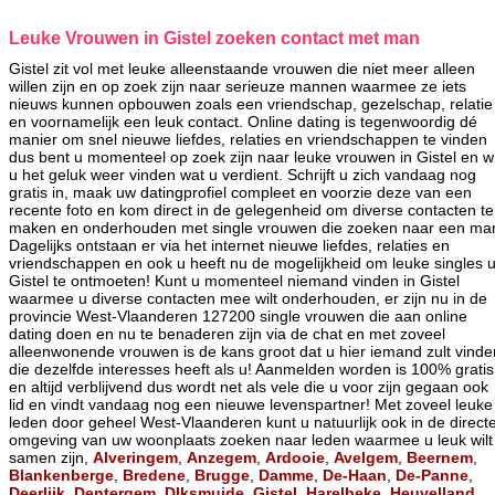
Leuke Vrouwen in Gistel zoeken contact met man
Gistel zit vol met leuke alleenstaande vrouwen die niet meer alleen
willen zijn en op zoek zijn naar serieuze mannen waarmee ze iets
nieuws kunnen opbouwen zoals een vriendschap, gezelschap, relatie
en voornamelijk een leuk contact. Online dating is tegenwoordig dé
manier om snel nieuwe liefdes, relaties en vriendschappen te vinden
dus bent u momenteel op zoek zijn naar leuke vrouwen in Gistel en wi
u het geluk weer vinden wat u verdient. Schrijft u zich vandaag nog
gratis in, maak uw datingprofiel compleet en voorzie deze van een
recente foto en kom direct in de gelegenheid om diverse contacten te
maken en onderhouden met single vrouwen die zoeken naar een ma
Dagelijks ontstaan er via het internet nieuwe liefdes, relaties en
vriendschappen en ook u heeft nu de mogelijkheid om leuke singles u
Gistel te ontmoeten! Kunt u momenteel niemand vinden in Gistel
waarmee u diverse contacten mee wilt onderhouden, er zijn nu in de
provincie West-Vlaanderen 127200 single vrouwen die aan online
dating doen en nu te benaderen zijn via de chat en met zoveel
alleenwonende vrouwen is de kans groot dat u hier iemand zult vinde
die dezelfde interesses heeft als u! Aanmelden worden is 100% gratis
en altijd verblijvend dus wordt net als vele die u voor zijn gegaan ook
lid en vindt vandaag nog een nieuwe levenspartner! Met zoveel leuke
leden door geheel West-Vlaanderen kunt u natuurlijk ook in de direct
omgeving van uw woonplaats zoeken naar leden waarmee u leuk wilt
samen zijn,
Alveringem
,
Anzegem
,
Ardooie
,
Avelgem
,
Beernem
,
Blankenberge
,
Bredene
,
Brugge
,
Damme
,
De-Haan
,
De-Panne
,
Deerlijk
,
Dentergem
,
DIksmuide
,
Gistel
,
Harelbeke
,
Heuvelland
,