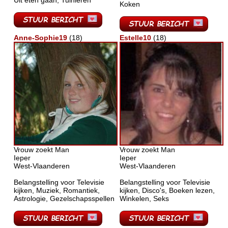
Uit eten gaan, Tuinieren
Koken
Anne-Sophie19
(18)
Estelle10
(18)
Vrouw zoekt Man
Vrouw zoekt Man
Ieper
Ieper
West-Vlaanderen
West-Vlaanderen
Belangstelling voor Televisie
Belangstelling voor Televisie
kijken, Muziek, Romantiek,
kijken, Disco's, Boeken lezen,
Astrologie, Gezelschapsspellen
Winkelen, Seks