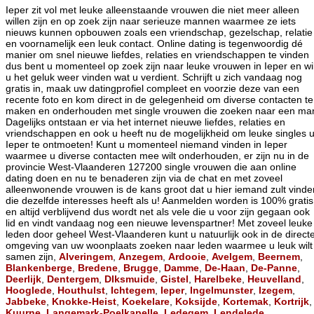
Ieper zit vol met leuke alleenstaande vrouwen die niet meer alleen
willen zijn en op zoek zijn naar serieuze mannen waarmee ze iets
nieuws kunnen opbouwen zoals een vriendschap, gezelschap, relatie
en voornamelijk een leuk contact. Online dating is tegenwoordig dé
manier om snel nieuwe liefdes, relaties en vriendschappen te vinden
dus bent u momenteel op zoek zijn naar leuke vrouwen in Ieper en wil
u het geluk weer vinden wat u verdient. Schrijft u zich vandaag nog
gratis in, maak uw datingprofiel compleet en voorzie deze van een
recente foto en kom direct in de gelegenheid om diverse contacten te
maken en onderhouden met single vrouwen die zoeken naar een ma
Dagelijks ontstaan er via het internet nieuwe liefdes, relaties en
vriendschappen en ook u heeft nu de mogelijkheid om leuke singles u
Ieper te ontmoeten! Kunt u momenteel niemand vinden in Ieper
waarmee u diverse contacten mee wilt onderhouden, er zijn nu in de
provincie West-Vlaanderen 127200 single vrouwen die aan online
dating doen en nu te benaderen zijn via de chat en met zoveel
alleenwonende vrouwen is de kans groot dat u hier iemand zult vinde
die dezelfde interesses heeft als u! Aanmelden worden is 100% gratis
en altijd verblijvend dus wordt net als vele die u voor zijn gegaan ook
lid en vindt vandaag nog een nieuwe levenspartner! Met zoveel leuke
leden door geheel West-Vlaanderen kunt u natuurlijk ook in de direct
omgeving van uw woonplaats zoeken naar leden waarmee u leuk wilt
samen zijn,
Alveringem
,
Anzegem
,
Ardooie
,
Avelgem
,
Beernem
,
Blankenberge
,
Bredene
,
Brugge
,
Damme
,
De-Haan
,
De-Panne
,
Deerlijk
,
Dentergem
,
DIksmuide
,
Gistel
,
Harelbeke
,
Heuvelland
,
Hooglede
,
Houthulst
,
Ichtegem
,
Ieper
,
Ingelmunster
,
Izegem
,
Jabbeke
,
Knokke-Heist
,
Koekelare
,
Koksijde
,
Kortemak
,
Kortrijk
,
Kuurne
,
Langemark-Poelkapelle
,
Ledegem
,
Lendelede
,