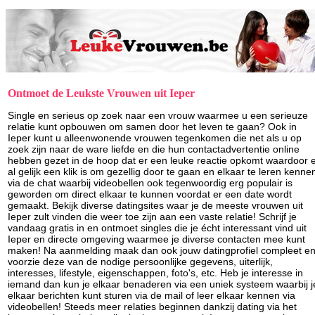
Ontmoet de Leukste Vrouwen uit Ieper
Single en serieus op zoek naar een vrouw waarmee u een serieuze
relatie kunt opbouwen om samen door het leven te gaan? Ook in
Ieper kunt u alleenwonende vrouwen tegenkomen die net als u op
zoek zijn naar de ware liefde en die hun contactadvertentie online
hebben gezet in de hoop dat er een leuke reactie opkomt waardoor 
al gelijk een klik is om gezellig door te gaan en elkaar te leren kenne
via de chat waarbij videobellen ook tegenwoordig erg populair is
geworden om direct elkaar te kunnen voordat er een date wordt
gemaakt. Bekijk diverse datingsites waar je de meeste vrouwen uit
Ieper zult vinden die weer toe zijn aan een vaste relatie! Schrijf je
vandaag gratis in en ontmoet singles die je écht interessant vind uit
Ieper en directe omgeving waarmee je diverse contacten mee kunt
maken! Na aanmelding maak dan ook jouw datingprofiel compleet e
voorzie deze van de nodige persoonlijke gegevens, uiterlijk,
interesses, lifestyle, eigenschappen, foto's, etc. Heb je interesse in
iemand dan kun je elkaar benaderen via een uniek systeem waarbij j
elkaar berichten kunt sturen via de mail of leer elkaar kennen via
videobellen! Steeds meer relaties beginnen dankzij dating via het