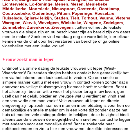
Lichtervelde
,
Lo-Reninge
,
Menen
,
Mesen
,
Meulebeke
,
Middelkerke
,
Moorslede
,
Nieuwpoort
,
Oostende
,
Oostkamp
,
Oostrozebeke
,
Oudenburg
,
Pittem
,
Poperinge
,
Roeselare
,
Ruiselede
,
Spiere-Helkijn
,
Staden
,
Tielt
,
Torhout
,
Veurne
,
Vletere
Waregem
,
Wervik
,
Wevelgem
,
Wielsbeke
,
Wingene
,
Zedelgem
,
Zonnebeke
,
Zuienkerke
,
Zwevegem
, , zitten vol met de leukste
vrouwen die single zijn en nu beschikbaar zijn en bereid zijn om date
mee te maken! Zoek en vind vandaag nog de ware liefde, leer elkaar
kennen via de chat door het versturen van berichtje of ga online
videobellen met een leuke vrouw!
Vrouw zoekt man in Ieper
Ontmoet via online dating de leukste vrouwen uit Ieper (West-
Vlaanderen)! Duizenden singles hebben ontdekt hoe gemakkelijk het 
om via het internet een leuk contact te vinden. Op een snelle en
simpele manier kunt u met een vrouw in contact komen zonder dat u
daarvoor uw veilige thuisomgeving hiervoor hoeft te verlaten. Bent u
het alleen zijn beu en wilt u weer het plezier terug in uw leven, gun
uzelf dan het geluk, plezier en vreugde wat u verdient en vindt snel
een vrouw die een man zoekt! Vele vrouwen uit Ieper en directe
omgeving zijn op zoek naar een man en internetdating is voor hen e
gemakkelijke en snelle manier om in een korte tijd zonder dat ze het
huis uit moeten vele datingprofielen te bekijken, deze bezigheid biedt
alleenstaande vrouwen de mogelijkheid om snel een contact te legge
met anderen voor een mogelijke date! Bent u zoekende naar
gelijkgestemden en ziet u hier een vrouw met dezelfde interesses en