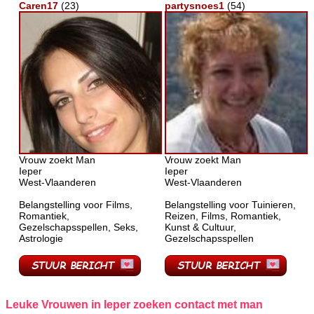
Caren17
(23)
partysnoes1
(54)
Vrouw zoekt Man
Vrouw zoekt Man
Ieper
Ieper
West-Vlaanderen
West-Vlaanderen
Belangstelling voor Films,
Belangstelling voor Tuinieren,
Romantiek,
Reizen, Films, Romantiek,
Gezelschapsspellen, Seks,
Kunst & Cultuur,
Astrologie
Gezelschapsspellen
Leuke Vrouwen in Ieper zoeken contact met man