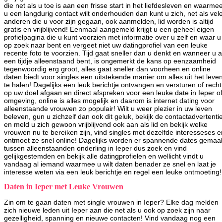
die net als u toe is aan een frisse start in het liefdesleven en waarme
u een langdurig contact wilt onderhouden dan kunt u zich, net als vel
anderen die u voor zijn gegaan, ook aanmelden, lid worden is altijd
gratis en vrijblijvend! Eenmaal aangemeld krijgt u een geheel eigen
profielpagina die u kunt voorzien met informatie over u zelf en waar u
op zoek naar bent en vergeet niet uw datingprofiel van een leuke
recente foto te voorzien. Tijd gaat sneller dan u denkt en wanneer u a
een tijdje alleenstaand bent, is ongemerkt de kans op eenzaamheid
tegenwoordig erg groot, alles gaat sneller dan voorheen en online
daten biedt voor singles een uitstekende manier om alles uit het leve
te halen! Dagelijks een leuk berichtje ontvangen en versturen of recht
op uw doel afgaan en direct afspreken voor een leuke date in Ieper o
omgeving, online is alles mogelijk en daarom is internet dating voor
alleenstaande vrouwen zo populair! Wilt u weer plezier in uw leven
beleven, gun u zichzelf dan ook dit geluk, bekijk de contactadvertenti
en meld u zich gewoon vrijblijvend ook aan als lid en bekijk welke
vrouwen nu te bereiken zijn, vind singles met dezelfde interesseses e
ontmoet ze snel online! Dagelijks worden er spannende dates gemaa
tussen alleenstaanden onderling in Ieper dus zoek en vind
gelijkgestemden en bekijk alle datingprofielen en wellicht vindt u
vandaag al iemand waarmee u wilt daten benader ze snel en laat je
interesse weten via een leuk berichtje en regel een leuke ontmoeting!
Daten in Ieper met Leuke Vrouwen
Zin om te gaan daten met single vrouwen in Ieper? Elke dag melden
zich nieuwe leden uit Ieper aan die net als u ook op zoek zijn naar
gezelligheid, spanning en nieuwe contacten! Vind vandaag nog een