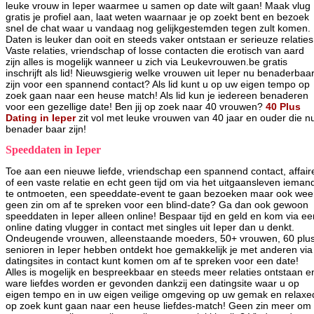
leuke vrouw in Ieper waarmee u samen op date wilt gaan! Maak vlug
gratis je profiel aan, laat weten waarnaar je op zoekt bent en bezoek
snel de chat waar u vandaag nog gelijkgestemden tegen zult komen.
Daten is leuker dan ooit en steeds vaker ontstaan er serieuze relaties
Vaste relaties, vriendschap of losse contacten die erotisch van aard
zijn alles is mogelijk wanneer u zich via Leukevrouwen.be gratis
inschrijft als lid! Nieuwsgierig welke vrouwen uit Ieper nu benaderbaa
zijn voor een spannend contact? Als lid kunt u op uw eigen tempo op
zoek gaan naar een heuse match! Als lid kun je iedereen benaderen
voor een gezellige date! Ben jij op zoek naar 40 vrouwen?
40 Plus
Dating in Ieper
zit vol met leuke vrouwen van 40 jaar en ouder die n
benader baar zijn!
Speeddaten in Ieper
Toe aan een nieuwe liefde, vriendschap een spannend contact, affair
of een vaste relatie en echt geen tijd om via het uitgaansleven ieman
te ontmoeten, een speeddate-event te gaan bezoeken maar ook wee
geen zin om af te spreken voor een blind-date? Ga dan ook gewoon
speeddaten in Ieper alleen online! Bespaar tijd en geld en kom via ee
online dating vlugger in contact met singles uit Ieper dan u denkt.
Ondeugende vrouwen, alleenstaande moeders, 50+ vrouwen, 60 plu
senioren in Ieper hebben ontdekt hoe gemakkelijk je met anderen via
datingsites in contact kunt komen om af te spreken voor een date!
Alles is mogelijk en bespreekbaar en steeds meer relaties ontstaan e
ware liefdes worden er gevonden dankzij een datingsite waar u op
eigen tempo en in uw eigen veilige omgeving op uw gemak en relaxe
op zoek kunt gaan naar een heuse liefdes-match! Geen zin meer om