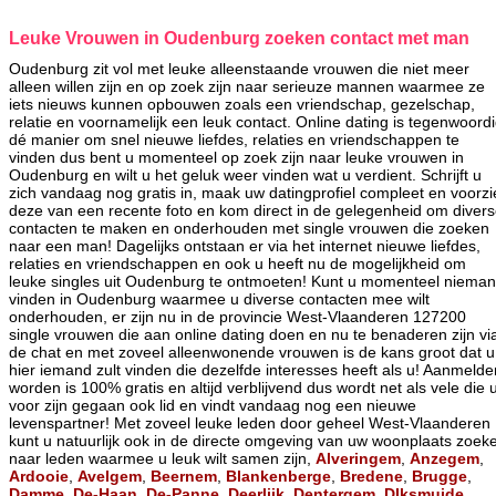
Leuke Vrouwen in Oudenburg zoeken contact met man
Oudenburg zit vol met leuke alleenstaande vrouwen die niet meer
alleen willen zijn en op zoek zijn naar serieuze mannen waarmee ze
iets nieuws kunnen opbouwen zoals een vriendschap, gezelschap,
relatie en voornamelijk een leuk contact. Online dating is tegenwoord
dé manier om snel nieuwe liefdes, relaties en vriendschappen te
vinden dus bent u momenteel op zoek zijn naar leuke vrouwen in
Oudenburg en wilt u het geluk weer vinden wat u verdient. Schrijft u
zich vandaag nog gratis in, maak uw datingprofiel compleet en voorzi
deze van een recente foto en kom direct in de gelegenheid om diver
contacten te maken en onderhouden met single vrouwen die zoeken
naar een man! Dagelijks ontstaan er via het internet nieuwe liefdes,
relaties en vriendschappen en ook u heeft nu de mogelijkheid om
leuke singles uit Oudenburg te ontmoeten! Kunt u momenteel niema
vinden in Oudenburg waarmee u diverse contacten mee wilt
onderhouden, er zijn nu in de provincie West-Vlaanderen 127200
single vrouwen die aan online dating doen en nu te benaderen zijn vi
de chat en met zoveel alleenwonende vrouwen is de kans groot dat u
hier iemand zult vinden die dezelfde interesses heeft als u! Aanmelde
worden is 100% gratis en altijd verblijvend dus wordt net als vele die 
voor zijn gegaan ook lid en vindt vandaag nog een nieuwe
levenspartner! Met zoveel leuke leden door geheel West-Vlaanderen
kunt u natuurlijk ook in de directe omgeving van uw woonplaats zoek
naar leden waarmee u leuk wilt samen zijn,
Alveringem
,
Anzegem
,
Ardooie
,
Avelgem
,
Beernem
,
Blankenberge
,
Bredene
,
Brugge
,
Damme
,
De-Haan
,
De-Panne
,
Deerlijk
,
Dentergem
,
DIksmuide
,