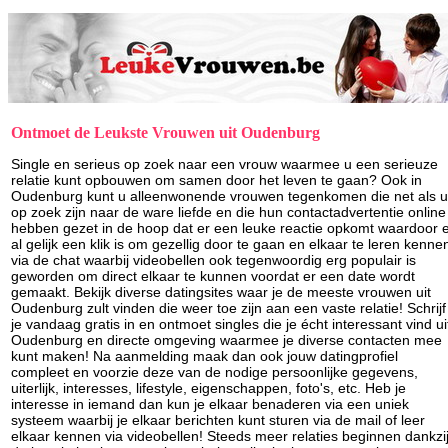
Ontmoet de Leukste Vrouwen uit Oudenburg
Single en serieus op zoek naar een vrouw waarmee u een serieuze
relatie kunt opbouwen om samen door het leven te gaan? Ook in
Oudenburg kunt u alleenwonende vrouwen tegenkomen die net als u
op zoek zijn naar de ware liefde en die hun contactadvertentie online
hebben gezet in de hoop dat er een leuke reactie opkomt waardoor 
al gelijk een klik is om gezellig door te gaan en elkaar te leren kenne
via de chat waarbij videobellen ook tegenwoordig erg populair is
geworden om direct elkaar te kunnen voordat er een date wordt
gemaakt. Bekijk diverse datingsites waar je de meeste vrouwen uit
Oudenburg zult vinden die weer toe zijn aan een vaste relatie! Schrijf
je vandaag gratis in en ontmoet singles die je écht interessant vind ui
Oudenburg en directe omgeving waarmee je diverse contacten mee
kunt maken! Na aanmelding maak dan ook jouw datingprofiel
compleet en voorzie deze van de nodige persoonlijke gegevens,
uiterlijk, interesses, lifestyle, eigenschappen, foto's, etc. Heb je
interesse in iemand dan kun je elkaar benaderen via een uniek
systeem waarbij je elkaar berichten kunt sturen via de mail of leer
elkaar kennen via videobellen! Steeds meer relaties beginnen dankzi