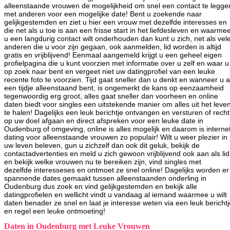
alleenstaande vrouwen de mogelijkheid om snel een contact te legge
met anderen voor een mogelijke date! Bent u zoekende naar
gelijkgestemden en ziet u hier een vrouw met dezelfde interesses en
die net als u toe is aan een frisse start in het liefdesleven en waarme
u een langdurig contact wilt onderhouden dan kunt u zich, net als vel
anderen die u voor zijn gegaan, ook aanmelden, lid worden is altijd
gratis en vrijblijvend! Eenmaal aangemeld krijgt u een geheel eigen
profielpagina die u kunt voorzien met informatie over u zelf en waar u
op zoek naar bent en vergeet niet uw datingprofiel van een leuke
recente foto te voorzien. Tijd gaat sneller dan u denkt en wanneer u a
een tijdje alleenstaand bent, is ongemerkt de kans op eenzaamheid
tegenwoordig erg groot, alles gaat sneller dan voorheen en online
daten biedt voor singles een uitstekende manier om alles uit het leve
te halen! Dagelijks een leuk berichtje ontvangen en versturen of recht
op uw doel afgaan en direct afspreken voor een leuke date in
Oudenburg of omgeving, online is alles mogelijk en daarom is interne
dating voor alleenstaande vrouwen zo populair! Wilt u weer plezier in
uw leven beleven, gun u zichzelf dan ook dit geluk, bekijk de
contactadvertenties en meld u zich gewoon vrijblijvend ook aan als lid
en bekijk welke vrouwen nu te bereiken zijn, vind singles met
dezelfde interesseses en ontmoet ze snel online! Dagelijks worden er
spannende dates gemaakt tussen alleenstaanden onderling in
Oudenburg dus zoek en vind gelijkgestemden en bekijk alle
datingprofielen en wellicht vindt u vandaag al iemand waarmee u wilt
daten benader ze snel en laat je interesse weten via een leuk berichtj
en regel een leuke ontmoeting!
Daten in Oudenburg met Leuke Vrouwen