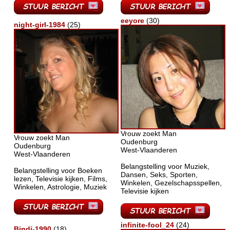
eeyore
(30)
night-girl-1984
(25)
Vrouw zoekt Man
Vrouw zoekt Man
Oudenburg
Oudenburg
West-Vlaanderen
West-Vlaanderen
Belangstelling voor Muziek,
Belangstelling voor Boeken
Dansen, Seks, Sporten,
lezen, Televisie kijken, Films,
Winkelen, Gezelschapsspellen,
Winkelen, Astrologie, Muziek
Televisie kijken
infinite-fool_24
(24)
Bindi-1990
(18)