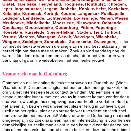
Gistel
,
Harelbeke
,
Heuvelland
,
Hooglede
,
Houthulst
,
Ichtegem
,
Ieper
,
Ingelmunster
,
Izegem
,
Jabbeke
,
Knokke-Heist
,
Koekelare
,
Koksijde
,
Kortemak
,
Kortrijk
,
Kuurne
,
Langemark-Poelkapelle
,
Ledegem
,
Lendelede
,
Lichtervelde
,
Lo-Reninge
,
Menen
,
Mesen
,
Meulebeke
,
Middelkerke
,
Moorslede
,
Nieuwpoort
,
Oostende
,
Oostkamp
,
Oostrozebeke
,
Oudenburg
,
Pittem
,
Poperinge
,
Roeselare
,
Ruiselede
,
Spiere-Helkijn
,
Staden
,
Tielt
,
Torhout
,
Veurne
,
Vleteren
,
Waregem
,
Wervik
,
Wevelgem
,
Wielsbeke
,
Wingene
,
Zedelgem
,
Zonnebeke
,
Zuienkerke
,
Zwevegem
, , zitten
vol met de leukste vrouwen die single zijn en nu beschikbaar zijn en
bereid zijn om dates mee te maken! Zoek en vind vandaag nog de
ware liefde, leer elkaar kennen via de chat door het versturen van
berichtje of ga online videobellen met een leuke vrouw!
Vrouw zoekt man in Oudenburg
Ontmoet via online dating de leukste vrouwen uit Oudenburg (West-
Vlaanderen)! Duizenden singles hebben ontdekt hoe gemakkelijk het 
om via het internet een leuk contact te vinden. Op een snelle en
simpele manier kunt u met een vrouw in contact komen zonder dat u
daarvoor uw veilige thuisomgeving hiervoor hoeft te verlaten. Bent u
het alleen zijn beu en wilt u weer het plezier terug in uw leven, gun
uzelf dan het geluk, plezier en vreugde wat u verdient en vindt snel
een vrouw die een man zoekt! Vele vrouwen uit Oudenburg en direct
omgeving zijn op zoek naar een man en internetdating is voor hen e
gemakkelijke en snelle manier om in een korte tijd zonder dat ze het
huis uit moeten vele datingprofielen te bekijken, deze bezigheid biedt