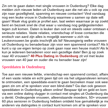
Zin om te gaan daten met single vrouwen in Oudenburg? Elke dag
melden zich nieuwe leden uit Oudenburg aan die net als u ook op zo
zijn naar gezelligheid, spanning en nieuwe contacten! Vind vandaag
nog een leuke vrouw in Oudenburg waarmee u samen op date wilt
gaan! Maak vlug gratis je profiel aan, laat weten waarnaar je op zoekt
bent en bezoek snel de chat waar u vandaag nog gelijkgestemden
tegen zult komen. Daten is leuker dan ooit en steeds vaker ontstaan 
serieuze relaties. Vaste relaties, vriendschap of losse contacten die
erotisch van aard zijn alles is mogelijk wanneer u zich via
Leukevrouwen.be gratis inschrijft als lid! Nieuwsgierig welke vrouwen
uit Oudenburg nu benaderbaar zijn voor een spannend contact? Als l
kunt u op uw eigen tempo op zoek gaan naar een heuse match! Als li
kun je iedereen benaderen voor een gezellige date! Ben jij op zoek
naar 40 vrouwen?
40 Plus Dating in Oudenburg
zit vol met leuke
vrouwen van 40 jaar en ouder die nu benader baar zijn!
Speeddaten in Oudenburg
Toe aan een nieuwe liefde, vriendschap een spannend contact, affair
of een vaste relatie en echt geen tijd om via het uitgaansleven ieman
te ontmoeten, een speeddate-event te gaan bezoeken maar ook wee
geen zin om af te spreken voor een blind-date? Ga dan ook gewoon
speeddaten in Oudenburg alleen online! Bespaar tijd en geld en kom
via een online dating vlugger in contact met singles uit Oudenburg da
u denkt. Ondeugende vrouwen, alleenstaande moeders, 50+ vrouwe
60 plus senioren in Oudenburg hebben ontdekt hoe gemakkelijk je m
anderen via datingsites in contact kunt komen om af te spreken voor