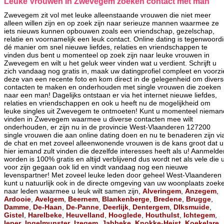
Leuke Vrouwen in Zwevegem zoeken contact met man
Zwevegem zit vol met leuke alleenstaande vrouwen die niet meer
alleen willen zijn en op zoek zijn naar serieuze mannen waarmee ze
iets nieuws kunnen opbouwen zoals een vriendschap, gezelschap,
relatie en voornamelijk een leuk contact. Online dating is tegenwoord
dé manier om snel nieuwe liefdes, relaties en vriendschappen te
vinden dus bent u momenteel op zoek zijn naar leuke vrouwen in
Zwevegem en wilt u het geluk weer vinden wat u verdient. Schrijft u
zich vandaag nog gratis in, maak uw datingprofiel compleet en voorzi
deze van een recente foto en kom direct in de gelegenheid om diver
contacten te maken en onderhouden met single vrouwen die zoeken
naar een man! Dagelijks ontstaan er via het internet nieuwe liefdes,
relaties en vriendschappen en ook u heeft nu de mogelijkheid om
leuke singles uit Zwevegem te ontmoeten! Kunt u momenteel nieman
vinden in Zwevegem waarmee u diverse contacten mee wilt
onderhouden, er zijn nu in de provincie West-Vlaanderen 127200
single vrouwen die aan online dating doen en nu te benaderen zijn vi
de chat en met zoveel alleenwonende vrouwen is de kans groot dat u
hier iemand zult vinden die dezelfde interesses heeft als u! Aanmelde
worden is 100% gratis en altijd verblijvend dus wordt net als vele die 
voor zijn gegaan ook lid en vindt vandaag nog een nieuwe
levenspartner! Met zoveel leuke leden door geheel West-Vlaanderen
kunt u natuurlijk ook in de directe omgeving van uw woonplaats zoek
naar leden waarmee u leuk wilt samen zijn,
Alveringem
,
Anzegem
,
Ardooie
,
Avelgem
,
Beernem
,
Blankenberge
,
Bredene
,
Brugge
,
Damme
,
De-Haan
,
De-Panne
,
Deerlijk
,
Dentergem
,
DIksmuide
,
Gistel
,
Harelbeke
,
Heuvelland
,
Hooglede
,
Houthulst
,
Ichtegem
,
Ieper
,
Ingelmunster
,
Izegem
,
Jabbeke
,
Knokke-Heist
,
Koekelare
,