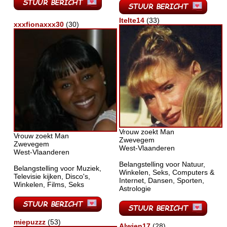
IteIte14
(33)
xxxfionaxxx30
(30)
Vrouw zoekt Man
Vrouw zoekt Man
Zwevegem
Zwevegem
West-Vlaanderen
West-Vlaanderen
Belangstelling voor Natuur,
Belangstelling voor Muziek,
Winkelen, Seks, Computers &
Televisie kijken, Disco's,
Internet, Dansen, Sporten,
Winkelen, Films, Seks
Astrologie
miepuzzz
(53)
Alwien17
(28)