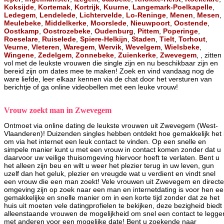
Koksijde
,
Kortemak
,
Kortrijk
,
Kuurne
,
Langemark-Poelkapelle
,
Ledegem
,
Lendelede
,
Lichtervelde
,
Lo-Reninge
,
Menen
,
Mesen
,
Meulebeke
,
Middelkerke
,
Moorslede
,
Nieuwpoort
,
Oostende
,
Oostkamp
,
Oostrozebeke
,
Oudenburg
,
Pittem
,
Poperinge
,
Roeselare
,
Ruiselede
,
Spiere-Helkijn
,
Staden
,
Tielt
,
Torhout
,
Veurne
,
Vleteren
,
Waregem
,
Wervik
,
Wevelgem
,
Wielsbeke
,
Wingene
,
Zedelgem
,
Zonnebeke
,
Zuienkerke
,
Zwevegem
, , zitten
vol met de leukste vrouwen die single zijn en nu beschikbaar zijn en
bereid zijn om dates mee te maken! Zoek en vind vandaag nog de
ware liefde, leer elkaar kennen via de chat door het versturen van
berichtje of ga online videobellen met een leuke vrouw!
Vrouw zoekt man in Zwevegem
Ontmoet via online dating de leukste vrouwen uit Zwevegem (West-
Vlaanderen)! Duizenden singles hebben ontdekt hoe gemakkelijk het 
om via het internet een leuk contact te vinden. Op een snelle en
simpele manier kunt u met een vrouw in contact komen zonder dat u
daarvoor uw veilige thuisomgeving hiervoor hoeft te verlaten. Bent u
het alleen zijn beu en wilt u weer het plezier terug in uw leven, gun
uzelf dan het geluk, plezier en vreugde wat u verdient en vindt snel
een vrouw die een man zoekt! Vele vrouwen uit Zwevegem en directe
omgeving zijn op zoek naar een man en internetdating is voor hen e
gemakkelijke en snelle manier om in een korte tijd zonder dat ze het
huis uit moeten vele datingprofielen te bekijken, deze bezigheid biedt
alleenstaande vrouwen de mogelijkheid om snel een contact te legge
met anderen voor een mogelijke date! Bent u zoekende naar