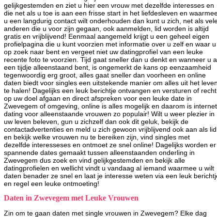
gelijkgestemden en ziet u hier een vrouw met dezelfde interesses en
die net als u toe is aan een frisse start in het liefdesleven en waarme
u een langdurig contact wilt onderhouden dan kunt u zich, net als vel
anderen die u voor zijn gegaan, ook aanmelden, lid worden is altijd
gratis en vrijblijvend! Eenmaal aangemeld krijgt u een geheel eigen
profielpagina die u kunt voorzien met informatie over u zelf en waar u
op zoek naar bent en vergeet niet uw datingprofiel van een leuke
recente foto te voorzien. Tijd gaat sneller dan u denkt en wanneer u a
een tijdje alleenstaand bent, is ongemerkt de kans op eenzaamheid
tegenwoordig erg groot, alles gaat sneller dan voorheen en online
daten biedt voor singles een uitstekende manier om alles uit het leve
te halen! Dagelijks een leuk berichtje ontvangen en versturen of recht
op uw doel afgaan en direct afspreken voor een leuke date in
Zwevegem of omgeving, online is alles mogelijk en daarom is internet
dating voor alleenstaande vrouwen zo populair! Wilt u weer plezier in
uw leven beleven, gun u zichzelf dan ook dit geluk, bekijk de
contactadvertenties en meld u zich gewoon vrijblijvend ook aan als lid
en bekijk welke vrouwen nu te bereiken zijn, vind singles met
dezelfde interesseses en ontmoet ze snel online! Dagelijks worden er
spannende dates gemaakt tussen alleenstaanden onderling in
Zwevegem dus zoek en vind gelijkgestemden en bekijk alle
datingprofielen en wellicht vindt u vandaag al iemand waarmee u wilt
daten benader ze snel en laat je interesse weten via een leuk berichtj
en regel een leuke ontmoeting!
Daten in Zwevegem met Leuke Vrouwen
Zin om te gaan daten met single vrouwen in Zwevegem? Elke dag