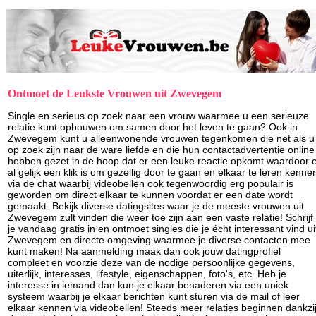
Ontmoet de Leukste Vrouwen uit Zwevegem
Single en serieus op zoek naar een vrouw waarmee u een serieuze
relatie kunt opbouwen om samen door het leven te gaan? Ook in
Zwevegem kunt u alleenwonende vrouwen tegenkomen die net als u
op zoek zijn naar de ware liefde en die hun contactadvertentie online
hebben gezet in de hoop dat er een leuke reactie opkomt waardoor 
al gelijk een klik is om gezellig door te gaan en elkaar te leren kenne
via de chat waarbij videobellen ook tegenwoordig erg populair is
geworden om direct elkaar te kunnen voordat er een date wordt
gemaakt. Bekijk diverse datingsites waar je de meeste vrouwen uit
Zwevegem zult vinden die weer toe zijn aan een vaste relatie! Schrijf
je vandaag gratis in en ontmoet singles die je écht interessant vind ui
Zwevegem en directe omgeving waarmee je diverse contacten mee
kunt maken! Na aanmelding maak dan ook jouw datingprofiel
compleet en voorzie deze van de nodige persoonlijke gegevens,
uiterlijk, interesses, lifestyle, eigenschappen, foto's, etc. Heb je
interesse in iemand dan kun je elkaar benaderen via een uniek
systeem waarbij je elkaar berichten kunt sturen via de mail of leer
elkaar kennen via videobellen! Steeds meer relaties beginnen dankzi