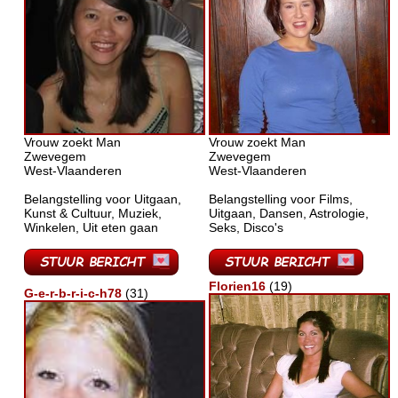
Vrouw zoekt Man
Vrouw zoekt Man
Zwevegem
Zwevegem
West-Vlaanderen
West-Vlaanderen
Belangstelling voor Uitgaan,
Belangstelling voor Films,
Kunst & Cultuur, Muziek,
Uitgaan, Dansen, Astrologie,
Winkelen, Uit eten gaan
Seks, Disco's
Florien16
(19)
G-e-r-b-r-i-c-h78
(31)