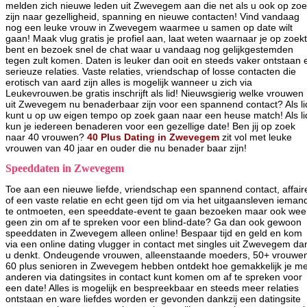
melden zich nieuwe leden uit Zwevegem aan die net als u ook op zo
zijn naar gezelligheid, spanning en nieuwe contacten! Vind vandaag
nog een leuke vrouw in Zwevegem waarmee u samen op date wilt
gaan! Maak vlug gratis je profiel aan, laat weten waarnaar je op zoekt
bent en bezoek snel de chat waar u vandaag nog gelijkgestemden
tegen zult komen. Daten is leuker dan ooit en steeds vaker ontstaan 
serieuze relaties. Vaste relaties, vriendschap of losse contacten die
erotisch van aard zijn alles is mogelijk wanneer u zich via
Leukevrouwen.be gratis inschrijft als lid! Nieuwsgierig welke vrouwen
uit Zwevegem nu benaderbaar zijn voor een spannend contact? Als li
kunt u op uw eigen tempo op zoek gaan naar een heuse match! Als li
kun je iedereen benaderen voor een gezellige date! Ben jij op zoek
naar 40 vrouwen?
40 Plus Dating in Zwevegem
zit vol met leuke
vrouwen van 40 jaar en ouder die nu benader baar zijn!
Speeddaten in Zwevegem
Toe aan een nieuwe liefde, vriendschap een spannend contact, affair
of een vaste relatie en echt geen tijd om via het uitgaansleven ieman
te ontmoeten, een speeddate-event te gaan bezoeken maar ook wee
geen zin om af te spreken voor een blind-date? Ga dan ook gewoon
speeddaten in Zwevegem alleen online! Bespaar tijd en geld en kom
via een online dating vlugger in contact met singles uit Zwevegem da
u denkt. Ondeugende vrouwen, alleenstaande moeders, 50+ vrouwe
60 plus senioren in Zwevegem hebben ontdekt hoe gemakkelijk je me
anderen via datingsites in contact kunt komen om af te spreken voor
een date! Alles is mogelijk en bespreekbaar en steeds meer relaties
ontstaan en ware liefdes worden er gevonden dankzij een datingsite