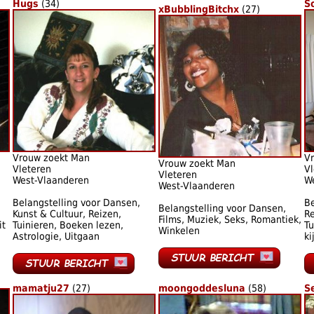
Hugs
(34)
S
xBubblingBitchx
(27)
Vrouw zoekt Man
V
Vrouw zoekt Man
Vleteren
Vl
Vleteren
West-Vlaanderen
W
West-Vlaanderen
Belangstelling voor Dansen,
Be
Belangstelling voor Dansen,
Kunst & Cultuur, Reizen,
Re
Films, Muziek, Seks, Romantiek,
it
Tuinieren, Boeken lezen,
Tu
Winkelen
Astrologie, Uitgaan
ki
mamatju27
(27)
moongoddesluna
(58)
S