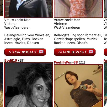
Vrouw zoekt Man
Vrouw zoekt Man
V
Vleteren
Vleteren
Vl
West-Vlaanderen
West-Vlaanderen
W
Belangstelling voor Winkelen,
Belangstelling voor Romantiek,
Be
Astrologie, Films, Boeken
Gezelschapsspellen, Muziek,
Te
lezen, Muziek, Dansen
Boeken lezen, Disco's
Wi
Bodil19
(19)
A
FeehilyFun-88
(21)