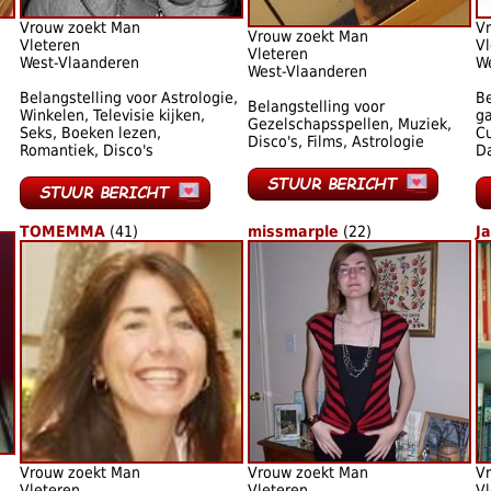
Vrouw zoekt Man
V
Vrouw zoekt Man
Vleteren
Vl
Vleteren
West-Vlaanderen
W
West-Vlaanderen
Belangstelling voor Astrologie,
Be
Belangstelling voor
Winkelen, Televisie kijken,
ga
Gezelschapsspellen, Muziek,
Seks, Boeken lezen,
Cu
Disco's, Films, Astrologie
Romantiek, Disco's
D
TOMEMMA
(41)
missmarple
(22)
J
Vrouw zoekt Man
Vrouw zoekt Man
V
Vleteren
Vleteren
Vl