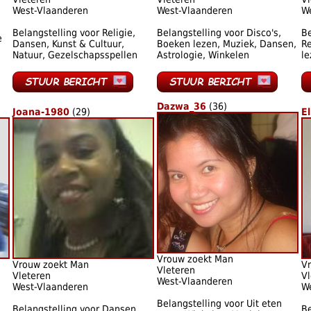
West-Vlaanderen
West-Vlaanderen
W
Belangstelling voor Religie,
Belangstelling voor Disco's,
Be
e
Dansen, Kunst & Cultuur,
Boeken lezen, Muziek, Dansen,
Re
Natuur, Gezelschapsspellen
Astrologie, Winkelen
le
Dazwa_36
(36)
Joana-1980
(29)
E
Vrouw zoekt Man
Vrouw zoekt Man
V
Vleteren
Vleteren
Vl
West-Vlaanderen
West-Vlaanderen
W
Belangstelling voor Uit eten
Belangstelling voor Dansen,
Be