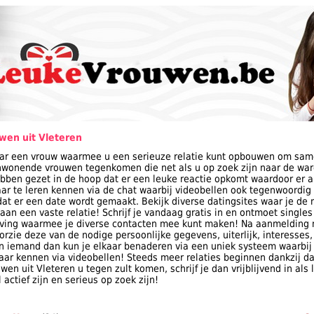
en uit Vleteren
aar een vrouw waarmee u een serieuze relatie kunt opbouwen om sam
enwonende vrouwen tegenkomen die net als u op zoek zijn naar de ware
bben gezet in de hoop dat er een leuke reactie opkomt waardoor er al 
aar te leren kennen via de chat waarbij videobellen ook tegenwoordig
dat er een date wordt gemaakt. Bekijk diverse datingsites waar je de
 aan een vaste relatie! Schrijf je vandaag gratis in en ontmoet singles
geving waarmee je diverse contacten mee kunt maken! Na aanmelding
rzie deze van de nodige persoonlijke gegevens, uiterlijk, interesses,
e in iemand dan kun je elkaar benaderen via een uniek systeem waarbij 
kaar kennen via videobellen! Steeds meer relaties beginnen dankzij dat
en uit Vleteren u tegen zult komen, schrijf je dan vrijblijvend in als
actief zijn en serieus op zoek zijn!