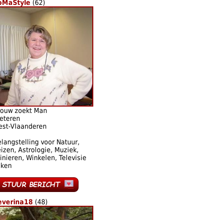
oMaStyle
(62)
rouw zoekt Man
eteren
est-Vlaanderen
langstelling voor Natuur,
izen, Astrologie, Muziek,
inieren, Winkelen, Televisie
jken
everina18
(48)