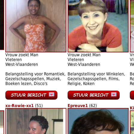
Vrouw zoekt Man
Vrouw zoekt Man
V
Vleteren
Vleteren
Vl
West-Vlaanderen
West-Vlaanderen
W
Belangstelling voor Romantiek,
Belangstelling voor Winkelen,
Be
Gezelschapsspellen, Muziek,
Gezelschapsspellen, Films,
Ro
Boeken lezen, Disco's
Religie, Koken
Re
xx-Rowie-xx1
(51)
Epreuve1
(62)
Ki