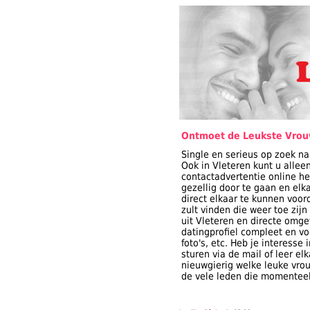
Ontmoet de Leukste Vrouw
Single en serieus op zoek n
Ook in Vleteren kunt u alle
contactadvertentie online he
gezellig door te gaan en elk
direct elkaar te kunnen voor
zult vinden die weer toe zijn
uit Vleteren en directe om
datingprofiel compleet en voo
foto's, etc. Heb je interess
sturen via de mail of leer el
nieuwgierig welke leuke vrouw
de vele leden die momenteel 