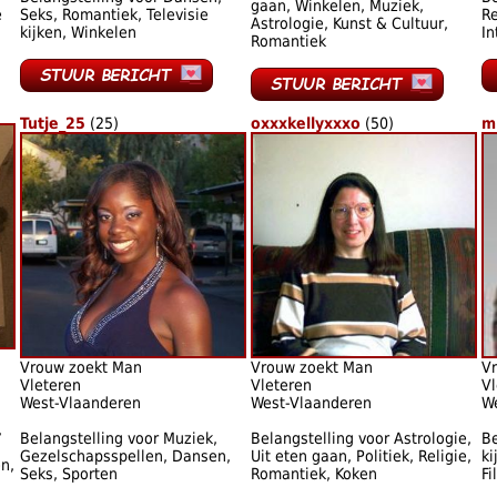
gaan, Winkelen, Muziek,
e
Seks, Romantiek, Televisie
Re
Astrologie, Kunst & Cultuur,
kijken, Winkelen
In
Romantiek
Tutje_25
(25)
oxxxkellyxxxo
(50)
m
Vrouw zoekt Man
Vrouw zoekt Man
V
Vleteren
Vleteren
Vl
West-Vlaanderen
West-Vlaanderen
W
,
Belangstelling voor Muziek,
Belangstelling voor Astrologie,
Be
Gezelschapsspellen, Dansen,
Uit eten gaan, Politiek, Religie,
ki
n,
Seks, Sporten
Romantiek, Koken
Fi