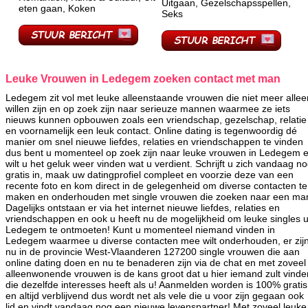
Uitgaan, Gezelschapsspellen,
eten gaan, Koken
Seks
Leuke Vrouwen in Ledegem zoeken contact met man
Ledegem zit vol met leuke alleenstaande vrouwen die niet meer allee
willen zijn en op zoek zijn naar serieuze mannen waarmee ze iets
nieuws kunnen opbouwen zoals een vriendschap, gezelschap, relatie
en voornamelijk een leuk contact. Online dating is tegenwoordig dé
manier om snel nieuwe liefdes, relaties en vriendschappen te vinden
dus bent u momenteel op zoek zijn naar leuke vrouwen in Ledegem 
wilt u het geluk weer vinden wat u verdient. Schrijft u zich vandaag n
gratis in, maak uw datingprofiel compleet en voorzie deze van een
recente foto en kom direct in de gelegenheid om diverse contacten te
maken en onderhouden met single vrouwen die zoeken naar een ma
Dagelijks ontstaan er via het internet nieuwe liefdes, relaties en
vriendschappen en ook u heeft nu de mogelijkheid om leuke singles u
Ledegem te ontmoeten! Kunt u momenteel niemand vinden in
Ledegem waarmee u diverse contacten mee wilt onderhouden, er zij
nu in de provincie West-Vlaanderen 127200 single vrouwen die aan
online dating doen en nu te benaderen zijn via de chat en met zoveel
alleenwonende vrouwen is de kans groot dat u hier iemand zult vinde
die dezelfde interesses heeft als u! Aanmelden worden is 100% gratis
en altijd verblijvend dus wordt net als vele die u voor zijn gegaan ook
lid en vindt vandaag nog een nieuwe levenspartner! Met zoveel leuke