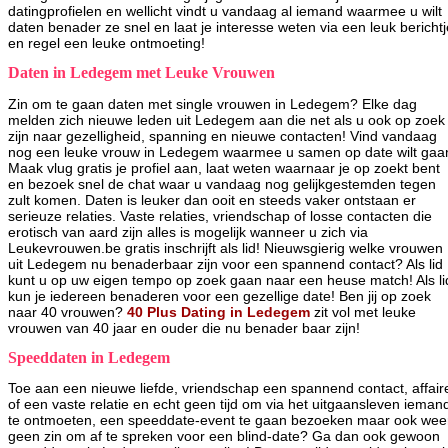
datingprofielen en wellicht vindt u vandaag al iemand waarmee u wilt
daten benader ze snel en laat je interesse weten via een leuk berichtj
en regel een leuke ontmoeting!
Daten in Ledegem met Leuke Vrouwen
Zin om te gaan daten met single vrouwen in Ledegem? Elke dag
melden zich nieuwe leden uit Ledegem aan die net als u ook op zoek
zijn naar gezelligheid, spanning en nieuwe contacten! Vind vandaag
nog een leuke vrouw in Ledegem waarmee u samen op date wilt gaa
Maak vlug gratis je profiel aan, laat weten waarnaar je op zoekt bent
en bezoek snel de chat waar u vandaag nog gelijkgestemden tegen
zult komen. Daten is leuker dan ooit en steeds vaker ontstaan er
serieuze relaties. Vaste relaties, vriendschap of losse contacten die
erotisch van aard zijn alles is mogelijk wanneer u zich via
Leukevrouwen.be gratis inschrijft als lid! Nieuwsgierig welke vrouwen
uit Ledegem nu benaderbaar zijn voor een spannend contact? Als lid
kunt u op uw eigen tempo op zoek gaan naar een heuse match! Als li
kun je iedereen benaderen voor een gezellige date! Ben jij op zoek
naar 40 vrouwen?
40 Plus Dating in Ledegem
zit vol met leuke
vrouwen van 40 jaar en ouder die nu benader baar zijn!
Speeddaten in Ledegem
Toe aan een nieuwe liefde, vriendschap een spannend contact, affair
of een vaste relatie en echt geen tijd om via het uitgaansleven ieman
te ontmoeten, een speeddate-event te gaan bezoeken maar ook wee
geen zin om af te spreken voor een blind-date? Ga dan ook gewoon