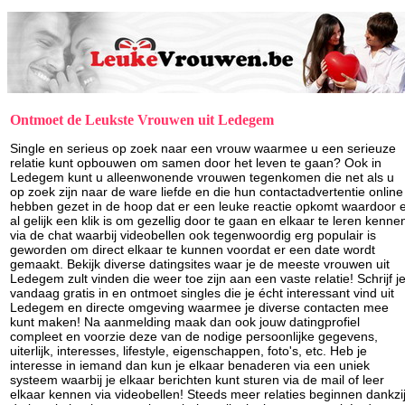
Ontmoet de Leukste Vrouwen uit Ledegem
Single en serieus op zoek naar een vrouw waarmee u een serieuze
relatie kunt opbouwen om samen door het leven te gaan? Ook in
Ledegem kunt u alleenwonende vrouwen tegenkomen die net als u
op zoek zijn naar de ware liefde en die hun contactadvertentie online
hebben gezet in de hoop dat er een leuke reactie opkomt waardoor 
al gelijk een klik is om gezellig door te gaan en elkaar te leren kenne
via de chat waarbij videobellen ook tegenwoordig erg populair is
geworden om direct elkaar te kunnen voordat er een date wordt
gemaakt. Bekijk diverse datingsites waar je de meeste vrouwen uit
Ledegem zult vinden die weer toe zijn aan een vaste relatie! Schrijf j
vandaag gratis in en ontmoet singles die je écht interessant vind uit
Ledegem en directe omgeving waarmee je diverse contacten mee
kunt maken! Na aanmelding maak dan ook jouw datingprofiel
compleet en voorzie deze van de nodige persoonlijke gegevens,
uiterlijk, interesses, lifestyle, eigenschappen, foto's, etc. Heb je
interesse in iemand dan kun je elkaar benaderen via een uniek
systeem waarbij je elkaar berichten kunt sturen via de mail of leer
elkaar kennen via videobellen! Steeds meer relaties beginnen dankzi