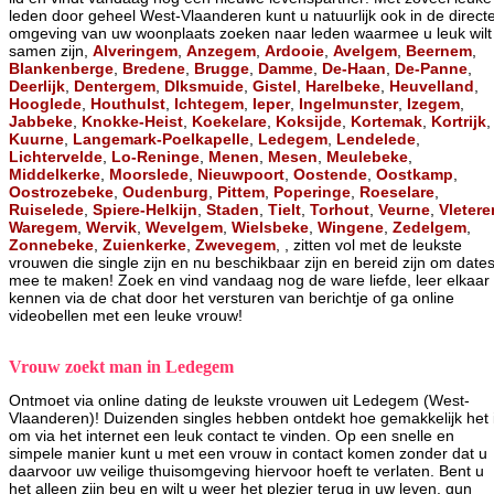
leden door geheel West-Vlaanderen kunt u natuurlijk ook in de direct
omgeving van uw woonplaats zoeken naar leden waarmee u leuk wilt
samen zijn,
Alveringem
,
Anzegem
,
Ardooie
,
Avelgem
,
Beernem
,
Blankenberge
,
Bredene
,
Brugge
,
Damme
,
De-Haan
,
De-Panne
,
Deerlijk
,
Dentergem
,
DIksmuide
,
Gistel
,
Harelbeke
,
Heuvelland
,
Hooglede
,
Houthulst
,
Ichtegem
,
Ieper
,
Ingelmunster
,
Izegem
,
Jabbeke
,
Knokke-Heist
,
Koekelare
,
Koksijde
,
Kortemak
,
Kortrijk
,
Kuurne
,
Langemark-Poelkapelle
,
Ledegem
,
Lendelede
,
Lichtervelde
,
Lo-Reninge
,
Menen
,
Mesen
,
Meulebeke
,
Middelkerke
,
Moorslede
,
Nieuwpoort
,
Oostende
,
Oostkamp
,
Oostrozebeke
,
Oudenburg
,
Pittem
,
Poperinge
,
Roeselare
,
Ruiselede
,
Spiere-Helkijn
,
Staden
,
Tielt
,
Torhout
,
Veurne
,
Vletere
Waregem
,
Wervik
,
Wevelgem
,
Wielsbeke
,
Wingene
,
Zedelgem
,
Zonnebeke
,
Zuienkerke
,
Zwevegem
, , zitten vol met de leukste
vrouwen die single zijn en nu beschikbaar zijn en bereid zijn om date
mee te maken! Zoek en vind vandaag nog de ware liefde, leer elkaar
kennen via de chat door het versturen van berichtje of ga online
videobellen met een leuke vrouw!
Vrouw zoekt man in Ledegem
Ontmoet via online dating de leukste vrouwen uit Ledegem (West-
Vlaanderen)! Duizenden singles hebben ontdekt hoe gemakkelijk het 
om via het internet een leuk contact te vinden. Op een snelle en
simpele manier kunt u met een vrouw in contact komen zonder dat u
daarvoor uw veilige thuisomgeving hiervoor hoeft te verlaten. Bent u
het alleen zijn beu en wilt u weer het plezier terug in uw leven, gun