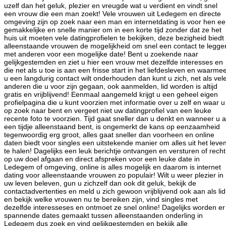
uzelf dan het geluk, plezier en vreugde wat u verdient en vindt snel
een vrouw die een man zoekt! Vele vrouwen uit Ledegem en directe
omgeving zijn op zoek naar een man en internetdating is voor hen e
gemakkelijke en snelle manier om in een korte tijd zonder dat ze het
huis uit moeten vele datingprofielen te bekijken, deze bezigheid biedt
alleenstaande vrouwen de mogelijkheid om snel een contact te legge
met anderen voor een mogelijke date! Bent u zoekende naar
gelijkgestemden en ziet u hier een vrouw met dezelfde interesses en
die net als u toe is aan een frisse start in het liefdesleven en waarme
u een langdurig contact wilt onderhouden dan kunt u zich, net als vel
anderen die u voor zijn gegaan, ook aanmelden, lid worden is altijd
gratis en vrijblijvend! Eenmaal aangemeld krijgt u een geheel eigen
profielpagina die u kunt voorzien met informatie over u zelf en waar u
op zoek naar bent en vergeet niet uw datingprofiel van een leuke
recente foto te voorzien. Tijd gaat sneller dan u denkt en wanneer u a
een tijdje alleenstaand bent, is ongemerkt de kans op eenzaamheid
tegenwoordig erg groot, alles gaat sneller dan voorheen en online
daten biedt voor singles een uitstekende manier om alles uit het leve
te halen! Dagelijks een leuk berichtje ontvangen en versturen of recht
op uw doel afgaan en direct afspreken voor een leuke date in
Ledegem of omgeving, online is alles mogelijk en daarom is internet
dating voor alleenstaande vrouwen zo populair! Wilt u weer plezier in
uw leven beleven, gun u zichzelf dan ook dit geluk, bekijk de
contactadvertenties en meld u zich gewoon vrijblijvend ook aan als lid
en bekijk welke vrouwen nu te bereiken zijn, vind singles met
dezelfde interesseses en ontmoet ze snel online! Dagelijks worden er
spannende dates gemaakt tussen alleenstaanden onderling in
Ledegem dus zoek en vind gelijkgestemden en bekijk alle