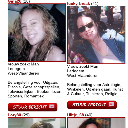
Gina28
(18)
lucky-break
(41)
Vrouw zoekt Man
Vrouw zoekt Man
Ledegem
Ledegem
West-Vlaanderen
West-Vlaanderen
Belangstelling voor Uitgaan,
Belangstelling voor Astrologie,
Disco's, Gezelschapsspellen,
Winkelen, Uit eten gaan, Kunst
Televisie kijken, Boeken lezen,
& Cultuur, Tuinieren, Religie
Sporten, Romantiek
Lory80
(29)
Uiltje_68
(40)