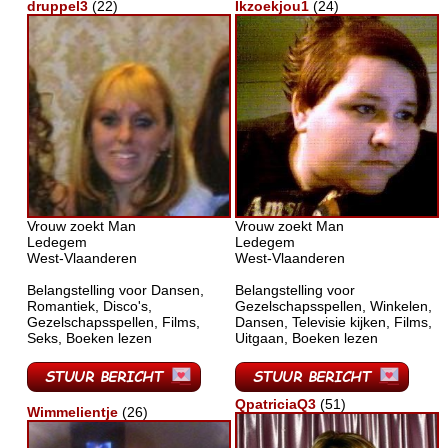
druppel3
(22)
Ikzoekjou1
(24)
Vrouw zoekt Man
Vrouw zoekt Man
Ledegem
Ledegem
West-Vlaanderen
West-Vlaanderen
Belangstelling voor Dansen,
Belangstelling voor
Romantiek, Disco's,
Gezelschapsspellen, Winkelen,
Gezelschapsspellen, Films,
Dansen, Televisie kijken, Films,
Seks, Boeken lezen
Uitgaan, Boeken lezen
QpatriciaQ3
(51)
Wimmelientje
(26)