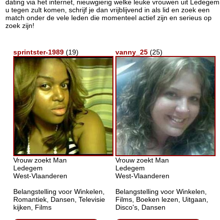
dating via het internet, nieuwgierig welke leuke vrouwen uit Ledegem
u tegen zult komen, schrijf je dan vrijblijvend in als lid en zoek een
match onder de vele leden die momenteel actief zijn en serieus op
zoek zijn!
sprintster-1989
(19)
vanny_25
(25)
Vrouw zoekt Man
Vrouw zoekt Man
Ledegem
Ledegem
West-Vlaanderen
West-Vlaanderen
Belangstelling voor Winkelen,
Belangstelling voor Winkelen,
Romantiek, Dansen, Televisie
Films, Boeken lezen, Uitgaan,
kijken, Films
Disco's, Dansen