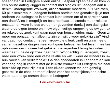
speeddaten in Ledegem alleen online! Bespaar tijd en geld en kom vi
een online dating vlugger in contact met singles uit Ledegem dan u
denkt. Ondeugende vrouwen, alleenstaande moeders, 50+ vrouwen,
60 plus senioren in Ledegem hebben ontdekt hoe gemakkelijk je met
anderen via datingsites in contact kunt komen om af te spreken voor
een date! Alles is mogelijk en bespreekbaar en steeds meer relaties
ontstaan en ware liefdes worden er gevonden dankzij een datingsite
waar u op eigen tempo en in uw eigen veilige omgeving op uw gema
en relaxed op zoek kunt gaan naar een heuse liefdes-match! Geen zi
meer om eenzaam en alleen te zijn en wilt u weer gelukkig zijn? Vind
vandaag nog contact met een vrouw die u leuk vindt en waarmee u
samen gezellige dingen mee kunt gaan beleven en het leven mee ku
opbouwen om zo weer het geluk en genegenheid terug te vinden
waarnaar u beide op zoek naar bent. Woonachtig in Ledegem, zoekt 
naar een vrouw voor een vaste relatie en wilt u weer de vlinders in u
buik voelen van verliefdheid? Ga dan speeddaten in Ledegem en ko
vandaag nog in contact met de leukste vrouwen uit Ledegem die naa
hetzelfde op zoek zijn als u. Leer elkaar kennen via een gezellig
gesprek in de chat, ontmoet elkaar voor het eerst tijdens een echte
video-date of ga samen daten in Ledegem!
Leukevrouwen.be